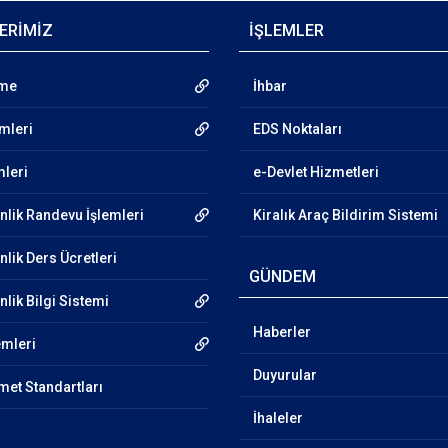
ERİMİZ
İŞLEMLER
nme
İhbar
emleri
EDS Noktaları
mleri
e-Devlet Hizmetleri
nlik Randevu İşlemleri
Kiralık Araç Bildirim Sistemi
lik Ders Ücretleri
GÜNDEM
lik Bilgi Sistemi
Haberler
emleri
Duyurular
et Standartları
İhaleler