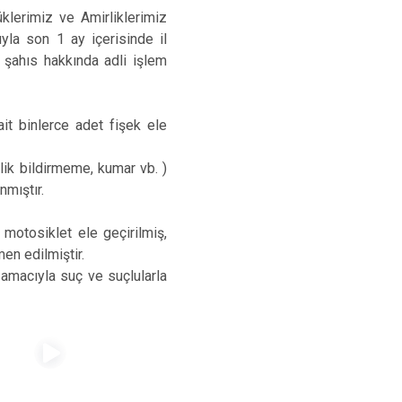
rimiz ve Amirliklerimiz
la son 1 ay içerisinde il
 şahıs hakkında adli işlem
t binlerce adet fişek ele
ik bildirmeme, kumar vb. )
mıştır.
otosiklet ele geçirilmiş,
en edilmiştir.
macıyla suç ve suçlularla