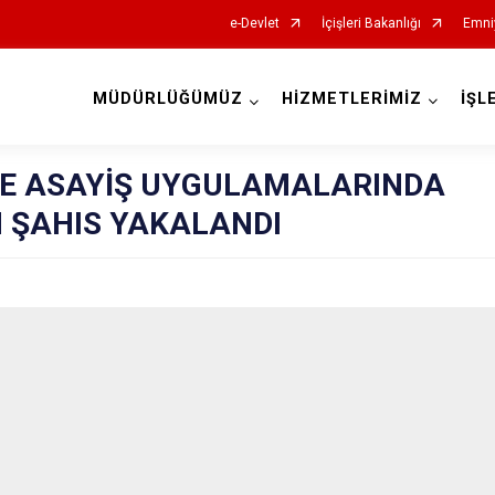
e-Devlet
İçişleri Bakanlığı
Emni
MÜDÜRLÜĞÜMÜZ
HİZMETLERİMİZ
İŞL
İl Emniyet Müdürlükleri
DE ASAYİŞ UYGULAMALARINDA
 ŞAHIS YAKALANDI