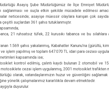
ğü Asayiş Şube Müdürlüğümüz ile İlçe Emniyet Müdürlükle
in sağlanması ve suçla etkin şekilde mücadele edilmesi amacıy
malar neticesinde; asayişe müessir olaylara karışan çok sayıda
çeşitli suçlardan 361 şahıs tutuklanmıştır.
apsamında;
21 ruhsatsız tüfek, 22 kurusıkı tabanca ve bu silahlara ai
n 1.569 şahıs yakalanmış, Kabahatler Kanunu’na (gürültü, kiml
ve işlem yapılmış ve toplam 647.070 TL idari para cezası uygulan
netimleri kapsamında ise;
 kontrol edilmiş, çalıntı kaydı bulunan 2 otomobil ve 15 m
7 motosiklete cezai işlem uygulanmış, 2001 motosiklet trafikten m
 olarak, vatandaşlarımızın huzur ve güvenliğini sağlamak a
ğine yönelik çalışmalarımız kararlılıkla devam etmektedir.
ıyla duyurulur.