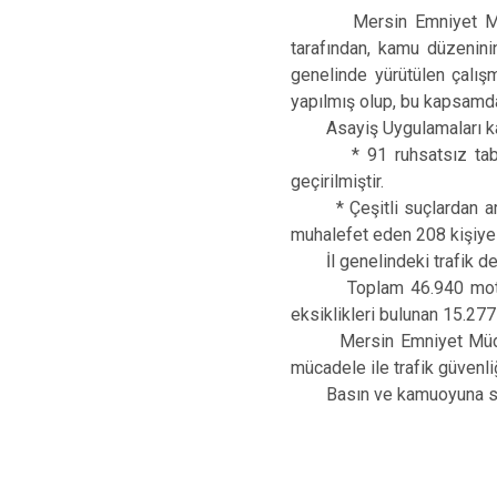
Mersin Emniyet Müdürlü
tarafından, kamu düzenin
genelinde yürütülen çalış
yapılmış olup, bu kapsamda 
Asayiş Uygulamaları k
* 91 ruhsatsız tabanca, 
geçirilmiştir.
* Çeşitli suçlardan arana
muhalefet eden 208 kişiye 
İl genelindeki trafik de
Toplam 46.940 motosiklet
eksiklikleri bulunan 15.27
Mersin Emniyet Müdürlüğü
mücadele ile trafik güvenli
Basın ve kamuoyuna sayg