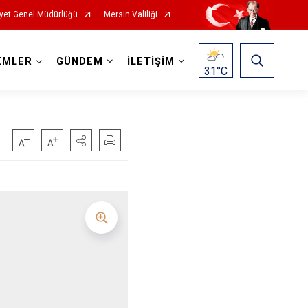
yet Genel Müdürlüğü
Mersin Valiliği
EMLER
GÜNDEM
İLETİŞİM
31
°C