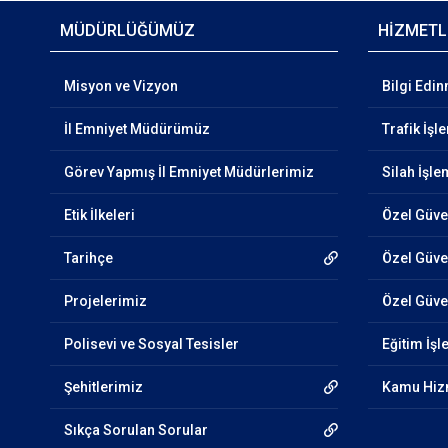
MÜDÜRLÜĞÜMÜZ
HİZMETL
Misyon ve Vizyon
Bilgi Edi
İl Emniyet Müdürümüz
Trafik İşl
Görev Yapmış İl Emniyet Müdürlerimiz
Silah İşle
Etik İlkeleri
Özel Güve
Tarihçe
Özel Güven
Projelerimiz
Özel Güven
Polisevi ve Sosyal Tesisler
Eğitim İşl
Şehitlerimiz
Kamu Hizm
Sıkça Sorulan Sorular