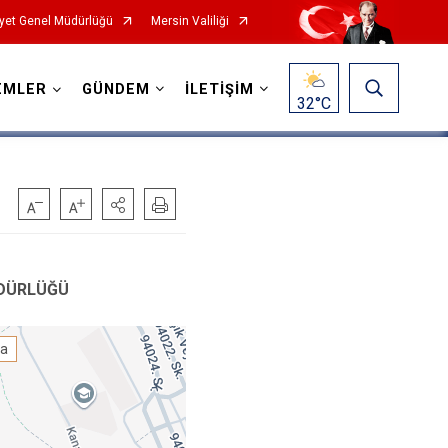
yet Genel Müdürlüğü
Mersin Valiliği
EMLER
GÜNDEM
İLETİŞİM
32
°C
ÜDÜRLÜĞÜ
ta