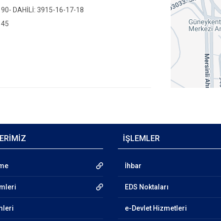
 90- DAHİLİ: 3915-16-17-18
 45
ERİMİZ
İŞLEMLER
nme
İhbar
emleri
EDS Noktaları
mleri
e-Devlet Hizmetleri