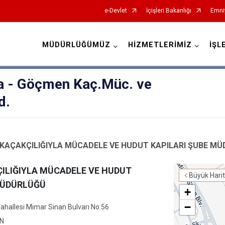
e-Devlet
İçişleri Bakanlığı
Emni
MÜDÜRLÜĞÜMÜZ
HİZMETLERİMİZ
İŞL
İl Emniyet Müdürlükleri
na - Göçmen Kaç.Müc. ve
d.
KAÇAKÇILIĞIYLA MÜCADELE VE HUDUT KAPILARI ŞUBE M
LIĞIYLA MÜCADELE VE HUDUT
Büyük Hari
MÜDÜRLÜĞÜ
+
−
hallesi Mimar Sinan Bulvarı No:56
İN