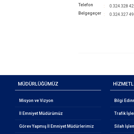
Telefon
0.324.328 42
Belgegeçer
0.324.327 49
MÜDÜRLÜĞÜMÜZ
HİZMETL
Misyon ve Vizyon
Bilgi Edi
İl Emniyet Müdürümüz
Trafik İşl
Görev Yapmış İl Emniyet Müdürlerimiz
Silah İşle