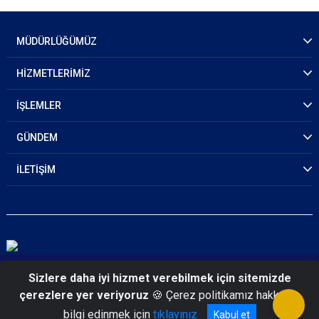
MÜDÜRLÜĞÜMÜZ
HİZMETLERİMİZ
İŞLEMLER
GÜNDEM
İLETİŞİM
© 2026 Mersin Emniyet Müdürlüğü
Sizlere daha iyi hizmet verebilmek için sitemizde
çerezlere yer veriyoruz
🍪 Çerez politikamız hakkında
bilgi edinmek için
tıklayınız
Kabul et