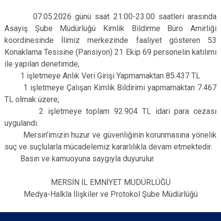
07.05.2026 günü saat 21:00-23.00 saatleri arasında
Asayiş Şube Müdürlüğü Kimlik Bildirme Büro Amirliği
koordinesinde İlimiz merkezinde faaliyet gösteren 53
Konaklama Tesisine (Pansiyon) 21 Ekip 69 personelin katılımı
ile yapılan denetimde;
1 işletmeye Anlık Veri Girişi Yapmamaktan 85.437 TL
1 işletmeye Çalışan Kimlik Bildirimi yapmamaktan 7.467
TL olmak üzere;
2 işletmeye toplam 92.904 TL idari para cezası
uygulandı.
Mersin’imizin huzur ve güvenliğinin korunmasına yönelik
suç ve suçlularla mücadelemiz kararlılıkla devam etmektedir.
Basın ve kamuoyuna saygıyla duyurulur.
MERSİN İL EMNİYET MÜDÜRLÜĞÜ
Medya-Halkla İlişkiler ve Protokol Şube Müdürlüğü